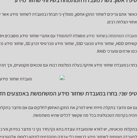
טיפ ראשון:
גשו למעבדה המתמחה בשירותי שחזור מידע
כאשר אתם צריכים לשחזר התקן אחסון, מומלץ כי תבחרו במעבדה לשחזור מידע אשר יש 
אחוזי הצלחה רבים.
מעבדה המתמחה בשחזור מידע
מסוגלת להתמודד עם אתגרי שחזור מידע מסובכים ויוד
כמו שרתים ומערכי RAID.
בחרו במעבדת שחזור מידע וותיקה בעלת המלצות רבות עם טכנאים מקצועיים, וכך תהיו
טיפ שני: בחרו במעבדת שחזור מידע המשתמשת באמצעים חד
גם אם מדובר בתקלה פיזית שיש לפרק את התקן האחסון לחלקים וגם אם מדובר בתקלה
תהיה בקדמת הטכנולוגיה בכל מה שקשור לכלים שהיא משתמשת.
בתקלות מכאניות, יש לוודא שהמעבדה עובדת בתא נקי/חדר נקי כי מדובר בפירוק והרכבה
למעבדה מומחית לשחזור מידע דרושים כלי עבודה מתקדמים לתיקון בלוחות אלקטרוניים