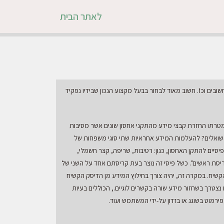
לאתר הבית
שובים וכו'. חשוב מאוד לבחור בבעל מקצוע הנכון שבידיו נפקיד
מטרתו החזרת קבצי מידע מהתקני אחסון שונים אשר מסיבות
 שואלים? להעלמות המידע אחראיות שתי סוגי משפחות של
 פיסיים להתקן האחסון, כגון: רטיבות, שריפה, קצר חשמלי,
 בדיסק קשיח HDD, ישנו כשל מוכר הקרוי "קריסת ראשים". כשל פיסי זה נוצר בעת קריסתם אחד על השני של
יח. במקרה זה, יהיה צורך בחילוץ המידע מן הדיסק הקשיח
טרך בשחזור מידע שורה בקשרים לוגיים., הכוללים בעיות
פירמוט בשוגג או בזדון על-ידי המשתמש ועוד.