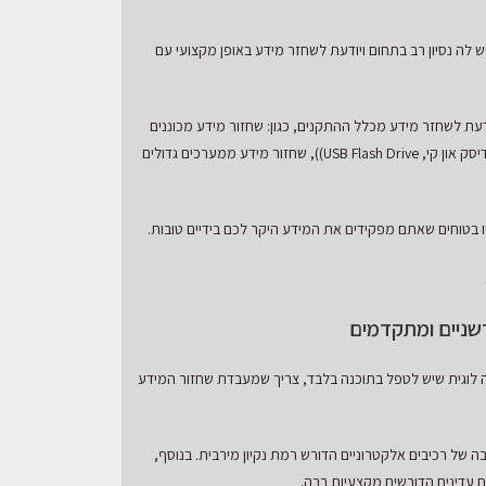
לה נסיון רב בתחום ויודעת לשחזר מידע באופן מקצועי עם
עת לשחזר מידע מכלל ההתקנים, כגון: שחזור מידע מכוננים
קשיחים HDD, שחזור מידע מכונני SSD, שחזור מידע מכרטיסי זכרון SD, שחזור מידע מדיסק און קי, USB Flash Drive)), שחזור מידע ממערכים גדולים
 בטוחים שאתם מפקידים את המידע היקר לכם בידיים טובות.
שניים ומתקדמים
 לוגית שיש לטפל בתוכנה בלבד, צריך שמעבדת שחזור המידע
 של רכיבים אלקטרוניים הדורש רמת נקיון מירבית. בנוסף,
 עדינים הדורשים מקצעיות רבה.