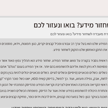
ר מידע? בואו ונעזור לכם
 מעבדה לשחזור מידע? בואו ונעזור לכם
המידע שלנו הוא בעל ערך רב עבורנו ומכיל קבצים יקרים, כגון: תמונות, וידאו, מסמכים ח
את התקן האחסון שלנו הזקוק לשחזור מידע.
ראשית נסביר בקצרה על מושג שחזור המידע. שחזור מידע הוא תהליך נפוץ מאוד אשר 
מסוימות לא ניתן לגשת אליהם ולהשתמש בהם יותר. אז איך המידע בעצם "נעלם" אתם
כשלים: כשלים מכאניים (פיסיים) וכשלים לוגיים. כשלים מכאניים יכולים להיות בגין נזקים
לחות, אבק, נפילה וזעזוע, ועוד. כך למשל,
ראשי הקריאה והכתיבה האחראים לצריבת וקריאת המידע מהדיסק המתכתי של הכונן הקש
והחזרת היכולת להשתמש במידע שהיה אגור על הדיסק. משפחת הכשלים השנייה בגינם נצ
תוכנה בעיקר כגון: כשל במערכות קבצים, וירוס לרבות וירוס כופר, מחיקת קבצים וביצוע 